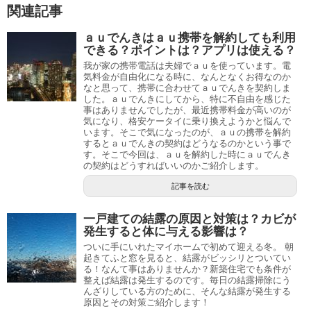
関連記事
ａｕでんきはａｕ携帯を解約しても利用
できる？ポイントは？アプリは使える？
我が家の携帯電話は夫婦でａｕを使っています。電
気料金が自由化になる時に、なんとなくお得なのか
なと思って、携帯に合わせてａｕでんきを契約しま
した。ａｕでんきにしてから、特に不自由を感じた
事はありませんでしたが、最近携帯料金が高いのが
気になり、格安ケータイに乗り換えようかと悩んで
います。そこで気になったのが、ａｕの携帯を解約
するとａｕでんきの契約はどうなるのかという事で
す。そこで今回は、ａｕを解約した時にａｕでんき
の契約はどうすればいいのかご紹介します。
記事を読む
一戸建ての結露の原因と対策は？カビが
発生すると体に与える影響は？
ついに手にいれたマイホームで初めて迎える冬。 朝
起きてふと窓を見ると、結露がビッシリとついてい
る！なんて事はありませんか？新築住宅でも条件が
整えば結露は発生するのです。毎日の結露掃除にう
んざりしている方のために、そんな結露が発生する
原因とその対策ご紹介します！