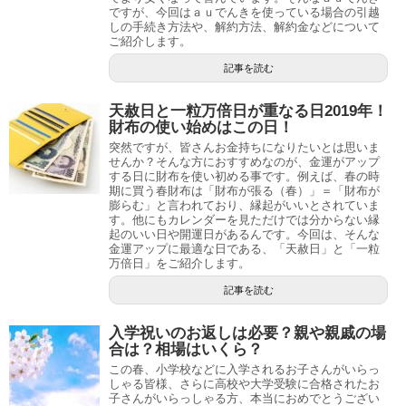
ですが、今回はａｕでんきを使っている場合の引越
しの手続き方法や、解約方法、解約金などについて
ご紹介します。
記事を読む
天赦日と一粒万倍日が重なる日2019年！
財布の使い始めはこの日！
突然ですが、皆さんお金持ちになりたいとは思いま
せんか？そんな方におすすめなのが、金運がアップ
する日に財布を使い初める事です。例えば、春の時
期に買う春財布は「財布が張る（春）」＝「財布が
膨らむ」と言われており、縁起がいいとされていま
す。他にもカレンダーを見ただけでは分からない縁
起のいい日や開運日があるんです。今回は、そんな
金運アップに最適な日である、「天赦日」と「一粒
万倍日」をご紹介します。
記事を読む
入学祝いのお返しは必要？親や親戚の場
合は？相場はいくら？
この春、小学校などに入学されるお子さんがいらっ
しゃる皆様、さらに高校や大学受験に合格されたお
子さんがいらっしゃる方、本当におめでとうござい