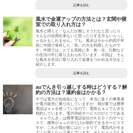
記事を読む
風水で金運アップの方法とは？玄関や寝
室での取り入れ方は？
風水と聞くと、なんだか難しそうだなと思ったり、
そんなの信用出来ないと思ったりする方もいらっし
ゃるかもしれません。でも、風水は今から約四千年
前に中国で発祥した「気」の力を利用したもので
す。中国では、とても気軽に衣・食・住、行動など
の生活の中に取り入れられています。今回は、そん
な風水を生活に取り入れて金運をつかめる方法をご
紹介します。
記事を読む
auでんき引っ越しする時はどうする？解
約の方法は？違約金はかかる？
今では電力が自由化になって、本当に多くの事業者
が電力販売に乗り出していますが、我が家では携帯
電話はａｕを使っているので、電気もａｕでんきを
契約しています。電力供給サービスのひとつである
「ａｕでんき」は携帯電話会社のＫＤＤＩのサービ
スで、携帯がａｕの方だけが契約できるサービスで
すが、これが我が家にはピッタリで、電気代が今ま
でより安くなって喜んでいます。そんなａｕでんき