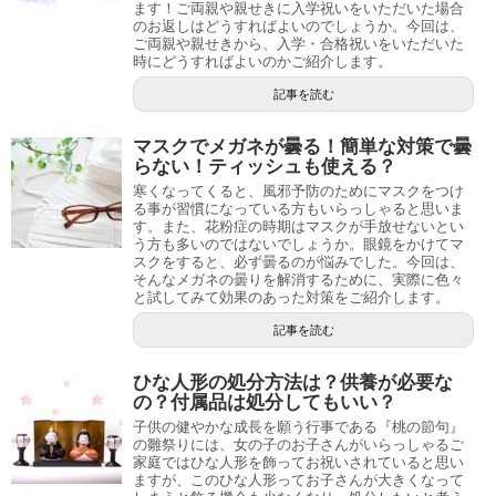
ます！ご両親や親せきに入学祝いをいただいた場合
のお返しはどうすればよいのでしょうか。今回は、
ご両親や親せきから、入学・合格祝いをいただいた
時にどうすればよいのかご紹介します。
記事を読む
マスクでメガネが曇る！簡単な対策で曇
らない！ティッシュも使える？
寒くなってくると、風邪予防のためにマスクをつけ
る事が習慣になっている方もいらっしゃると思いま
す。また、花粉症の時期はマスクが手放せないとい
う方も多いのではないでしょうか。眼鏡をかけてマ
スクをすると、必ず曇るのが悩みでした。今回は、
そんなメガネの曇りを解消するために、実際に色々
と試してみて効果のあった対策をご紹介します。
記事を読む
ひな人形の処分方法は？供養が必要な
の？付属品は処分してもいい？
子供の健やかな成長を願う行事である『桃の節句』
の雛祭りには、女の子のお子さんがいらっしゃるご
家庭ではひな人形を飾ってお祝いされていると思い
ますが、このひな人形ってお子さんが大きくなって