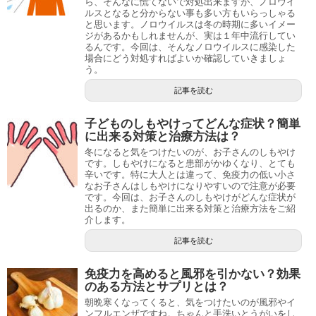
ら、そんなに慌てないで対処出来ますが、ノロウイ
ルスとなると分からない事も多い方もいらっしゃる
と思います。ノロウイルスは冬の時期に多いイメー
ジがあるかもしれませんが、実は１年中流行してい
るんです。今回は、そんなノロウイルスに感染した
場合にどう対処すればよいか確認していきましょ
う。
記事を読む
子どものしもやけってどんな症状？簡単
に出来る対策と治療方法は？
冬になると気をつけたいのが、お子さんのしもやけ
です。しもやけになると患部がかゆくなり、とても
辛いです。特に大人とは違って、免疫力の低い小さ
なお子さんはしもやけになりやすいので注意が必要
です。今回は、お子さんのしもやけがどんな症状が
出るのか、また簡単に出来る対策と治療方法をご紹
介します。
記事を読む
免疫力を高めると風邪を引かない？効果
のある方法とサプリとは？
朝晩寒くなってくると、気をつけたいのが風邪やイ
ンフルエンザですね。ちゃんと手洗いとうがいをし