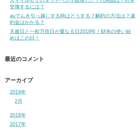
スマイルゼミのタッチペンが故障した？代用品は？芯を
交換するには？
auでんき引っ越しする時はどうする？解約の方法は？違
約金はかかる？
天赦日と一粒万倍日が重なる日2019年！財布の使い始
めはこの日！
最近のコメント
アーカイブ
2019年
2月
2018年
2017年